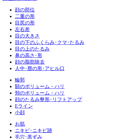
顔の部位
二重の形
目尻の形
左右差
目の大きさ
目の下のふくらみ･クマ･たるみ
目の上のたるみ
鼻の高さ･形
顔の脂肪除去
人中･唇の形･アヒル口
輪郭
額のボリューム・ハリ
頬のボリューム・ハリ
顔のたるみ整形･リフトアップ
Eライン
小顔
お肌
ニキビ･ニキビ跡
毛穴･黒ずみ