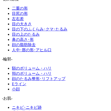
二重の形
目尻の形
左右差
目の大きさ
目の下のふくらみ･クマ･たるみ
目の上のたるみ
鼻の高さ･形
顔の脂肪除去
人中･唇の形･アヒル口
-輪郭-
額のボリューム・ハリ
頬のボリューム・ハリ
顔のたるみ整形･リフトアップ
Eライン
小顔
-お肌-
ニキビ･ニキビ跡