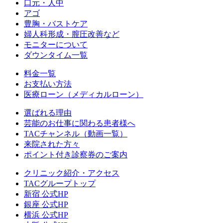
口元・人中
アゴ
豊胸・バストケア
婦人科形成・膣圧改善など
モニターについて
ダウンタイム一覧
料金一覧
お支払い方法
医療ローン（メディカルローン）
選ばれる理由
芸能のお仕事に関わる患者様へ
TACチャンネル（動画一覧）
来院された方々
ポイント付き診察券のご案内
クリニック紹介・アクセス
TACグループトップ
新宿 公式HP
銀座 公式HP
横浜 公式HP