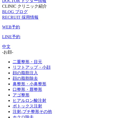
DOCTOR
ドクター情報
CLINIC
クリニック紹介
BLOG
ブログ
RECRUIT
採用情報
WEB予約
LINE予約
中文
-お顔-
二重整形・目元
リフトアップ・小顔
顔の脂肪注入
顔の脂肪除去
鼻整形・小鼻整形
口整形・唇整形
アゴ整形
ヒアルロン酸注射
ボトックス注射
注射-プチ整形その他
ホクロ除去