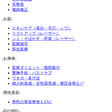
耳整形
傷跡修正
-お肌-
スキンケア（美白・毛穴・シワ）
リフトアップ（レーザー）
シミ・そばかす・肝斑（レーザー）
医療脱毛
再生医療
-お身体-
医療ダイエット・脂肪吸引
豊胸手術・バストケア
ワキガ・多汗症
婦人科形成・女性器形成・膣圧改善など
-男性美容-
男性の美容整形もTAC
-顔の部位-