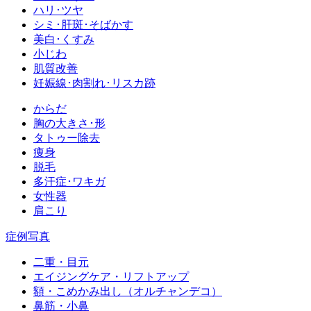
ハリ･ツヤ
シミ･肝斑･そばかす
美白･くすみ
小じわ
肌質改善
妊娠線･肉割れ･リスカ跡
からだ
胸の大きさ･形
タトゥー除去
痩身
脱毛
多汗症･ワキガ
女性器
肩こり
症例写真
二重・目元
エイジングケア・リフトアップ
額・こめかみ出し（オルチャンデコ）
鼻筋・小鼻