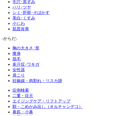
毛穴･黒ずみ
ハリ･ツヤ
シミ･肝斑･そばかす
美白･くすみ
小じわ
肌質改善
-からだ-
胸の大きさ･形
痩身
脱毛
多汗症･ワキガ
女性器
肩こり
妊娠線・肉割れ・リスカ跡
症例検索
二重・目元
エイジングケア・リフトアップ
額・こめかみ出し（オルチャンデコ）
鼻筋・小鼻