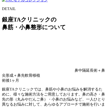
DETAIL
銀座TAクリニックの
鼻筋・小鼻整形について
鼻中隔延長術＋鼻
尖形成＋鼻先軟骨移植
術後1ヶ月
銀座TAクリニックでは、
鼻筋や小鼻のお悩みを解消するた
め
に、様々な施術方法をご用意しております。
鼻の高さ・鼻
先の形（丸みやだんご鼻）・小鼻のお悩み
など、一人ひとり
異なるお悩みに対して、あらゆるアプローチで施術を行いま