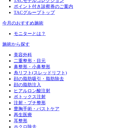
TACモデルコレクション
ポイント付き診察券のご案内
TACグループトップ
今月のおすすめ施術
モニターとは？
施術から探す
美容外科
二重整形・目元
鼻整形・小鼻整形
糸リフト(スレッドリフト)
顔の脂肪吸引・脂肪除去
顔の脂肪注入
ヒアルロン酸注射
ボトックス注射
注射・プチ整形
豊胸手術・バストケア
再生医療
耳整形
ホクロ除去