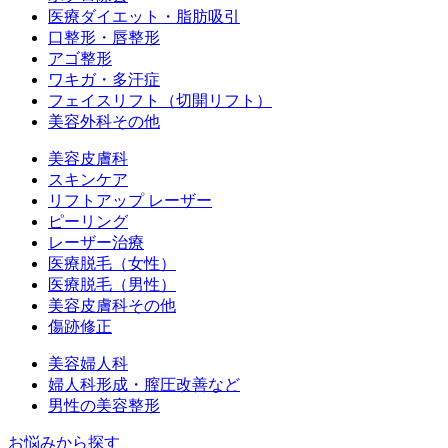
医療ダイエット・脂肪吸引
口整形・唇整形
アゴ整形
ワキガ・多汗症
フェイスリフト（切開リフト）
美容外科その他
美容皮膚科
スキンケア
リフトアップ レーザー
ピーリング
レーザー治療
医療脱毛（女性）
医療脱毛（男性）
美容皮膚科その他
傷跡修正
美容婦人科
婦人科形成・膣圧改善など
男性の美容整形
お悩みから探す